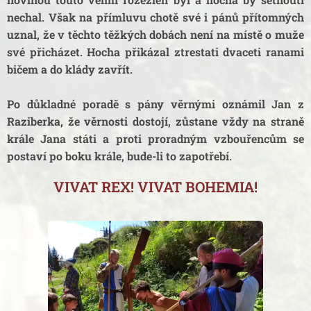
nechal. Však na přímluvu chotě své i pánů přítomných
uznal, že v těchto těžkých dobách není na místě o muže
své přicházet. Hocha přikázal ztrestati dvaceti ranami
bičem a do klády zavřít.
Po důkladné poradě s pány věrnými oznámil Jan z
Raziberka, že věrnosti dostojí, zůstane vždy na straně
krále Jana státi a proti proradným vzbouřencům se
postaví po boku krále, bude-li to zapotřebí.
VIVAT REX! VIVAT BOHEMIA!