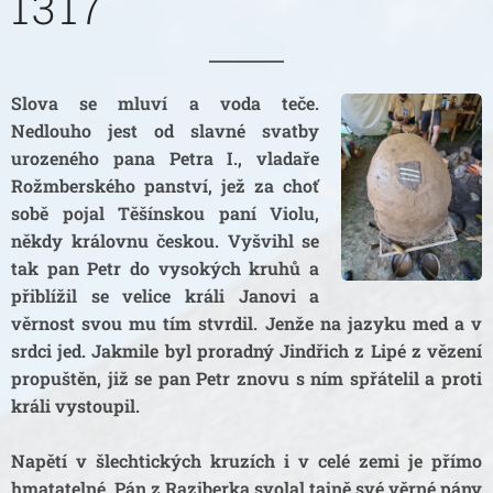
1317
Slova se mluví a voda teče.
Nedlouho jest od slavné svatby
urozeného pana Petra I., vladaře
Rožmberského panství, jež za choť
sobě pojal Těšínskou paní Violu,
někdy královnu českou. Vyšvihl se
tak pan Petr do vysokých kruhů a
přiblížil se velice králi Janovi a
věrnost svou mu tím stvrdil. Jenže na jazyku med a v
srdci jed. Jakmile byl proradný Jindřich z Lipé z vězení
propuštěn, již se pan Petr znovu s ním spřátelil a proti
králi vystoupil.
Napětí v šlechtických kruzích i v celé zemi je přímo
hmatatelné. Pán z Raziberka svolal tajně své věrné pány