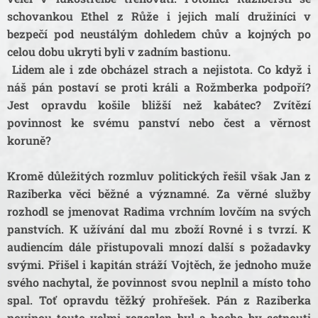
schovankou Ethel z Růže i jejich malí družiníci v
bezpečí pod neustálým dohledem chův a kojných po
celou dobu ukryti byli v zadním bastionu.
Lidem ale i zde obcházel strach a nejistota. Co když i
náš pán postaví se proti králi a Rožmberka podpoří?
Jest opravdu košile bližší než kabátec? Zvítězí
povinnost ke svému panství nebo čest a věrnost
koruně?
Kromě důležitých rozmluv politických řešil však Jan z
Raziberka věci běžné a významné. Za věrné služby
rozhodl se jmenovat Radima vrchním lovčím na svých
panstvích. K užívání dal mu zboží Rovné i s tvrzí. K
audiencím dále přistupovali mnozí další s požadavky
svými. Přišel i kapitán stráží Vojtěch, že jednoho muže
svého nachytal, že povinnost svou neplnil a místo toho
spal. Toť opravdu těžký prohřešek. Pán z Raziberka
novinou touto velmi rozezlen byl a hocha by setnouti