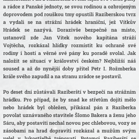
a rádce z Panské jednoty, se svou rodinou a ozbrojeným
doprovodem pod rouškou tmy opustili Raziberskou tvrz
a vydali se na strážní hrádek hraniční, jež Vítkův
Hrádek se nazývá. Dorazivše bezpečně na místo,
ustanovil zde Jan Vítek nového kapitána stráží
Vojtěcha, rozkázal hlídky rozmístit ku ochraně své
rodiny i hostí a věrné své pány ku poradě svolal. Jak
naložit se situací v království českém? Nejbližší náš
soused a až do nynější doby přítel Petr I. Rožmberka
krále svého zapudil a na stranu zrádce se postavil.
Po deset dní zůstávali Raziberští v bezpečí na strážním
hrádku. Pro případ, že by snad ke střetům dojíti mělo
nebo hrádek byl obležen, přikázal pán z Raziberka
povolat uznávaného stavitele Šlomo Bakera a ženu jeho
Sáru, aby postaviti nechal novou pec chlebovou, vozy se
zásobami na hrad dopraviti rozkázal a mužům svým
velel v lukostřelbě trénovati. Potomci Raziberští se