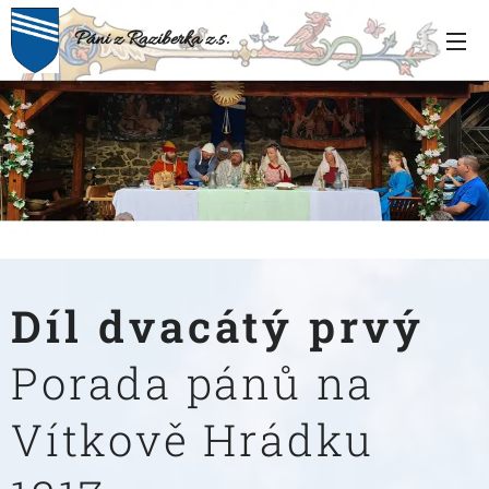
Páni z Raziberka z.s.
.
Díl dvacátý prvý
Porada pánů na
Vítkově Hrádku