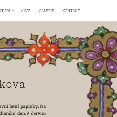
T SRI
AKCE
GALERIE
KONTAKT
rkova
vní letní paprsky. Na
dienční den.
V červnu