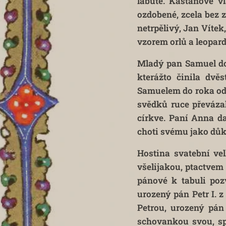
labutě. Kaštanové 
ozdobené, zcela bez 
netrpělivý, Jan Víte
vzorem orlů a leopar
Mladý pan Samuel dop
kterážto činila dv
Samuelem do roka ode
svědků ruce převáza
církve. Paní Anna d
choti svému jako důka
Hostina svatební ve
všelijakou, ptactvem
pánové k tabuli poz
urozený pán Petr I. 
Petrou, urozený pá
schovankou svou, sp