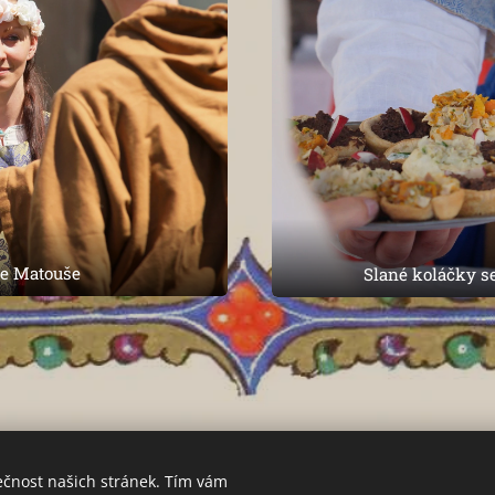
ce Matouše
Slané koláčky s
ečnost našich stránek. Tím vám
Vytvořeno Léta Páně 1313 (2018)