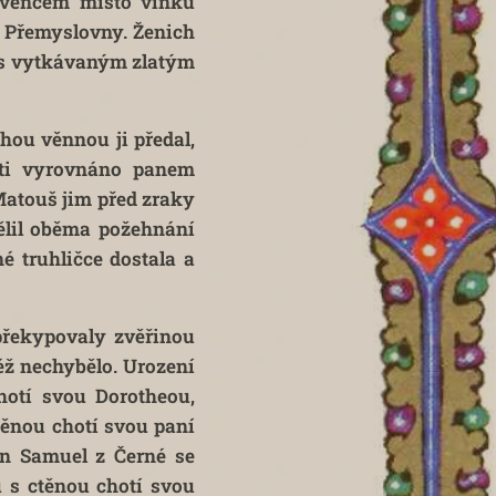
 věncem místo vínku
y Přemyslovny. Ženich
m s vytkávaným zlatým
hou věnnou ji předal,
ýti vyrovnáno panem
Matouš jim před zraky
ělil oběma požehnání
 truhličce dostala a
překypovaly zvěřinou
éž nechybělo. Urození
hotí svou Dorotheou,
těnou chotí svou paní
n Samuel z Černé se
 s ctěnou chotí svou