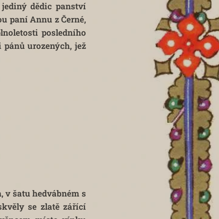
 jediný dědic panství
ou paní Annu z Černé,
noletosti posledního
i pánů urozených, jež
, v šatu hedvábném s
věly se zlatě zářící