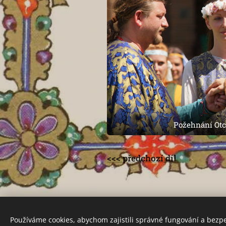
Požehnání Ot
<<< předchozí díl
Používáme cookies, abychom zajistili správné fungování a bezp