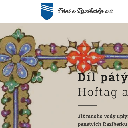
Páni z Raziberka z.s.
Díl pát
Hoftag 
Již mnoho vody uplyn
panstvích Raziberku 