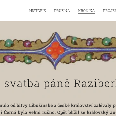
HISTORIE
DRUŽINA
KRONIKA
PROJEK
ý
a svatba páně Razibe
ulo od bitvy Libušínské a české království zalévaly pr
i Černá bylo velmi rušno. Opět blížil se královský au