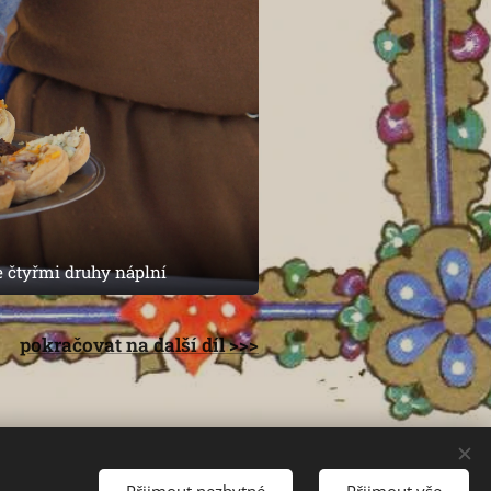
e čtyřmi druhy náplní
pokračovat na další díl >>>
Přijmout nezbytné
Přijmout vše