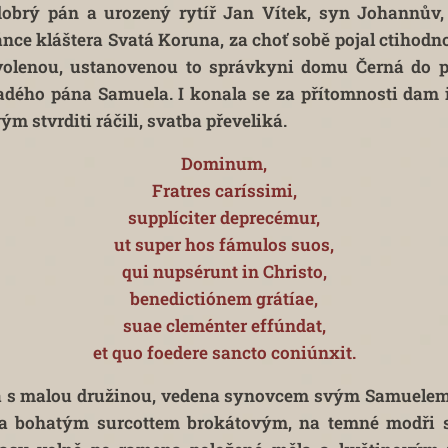
dobrý pán a urozený rytíř Jan Vítek, syn Johannův,
nce kláštera Svatá Koruna, za choť sobě pojal ctihodn
lenou, ustanovenou to správkyni domu Černá do pl
adého pána Samuela. I konala se za přítomnosti dam 
m stvrditi ráčili, svatba převeliká.
Dominum,
Fratres caríssimi,
supplíciter deprecémur,
ut super hos fámulos suos,
qui nupsérunt in Christo,
benedictiónem grátíae,
suae cleménter effúndat,
et quo foedere sancto coniúnxit.
a s malou družinou, vedena synovcem svým Samuelem
 bohatým surcottem brokátovým, na temné modři sk