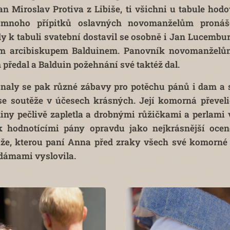
an Miroslav Protiva z Libiše, ti všichni u tabule hod
 mnoho přípitků oslavných novomanželům pronáše
dy k tabuli svatební dostavil se osobně i Jan Lucembu
ým arcibiskupem Balduinem. Panovník novomanželům
 předal a Balduin požehnání své taktéž dal.
naly se pak různé zábavy pro potěchu pánů i dam a s
e soutěže v účesech krásných. Její komorná převeli
ny pečlivě zapletla a drobnými růžičkami a perlami 
 hodnotícími pány opravdu jako nejkrásnější ocen
že, kterou paní Anna před zraky všech své komorné 
 dámami vyslovila.