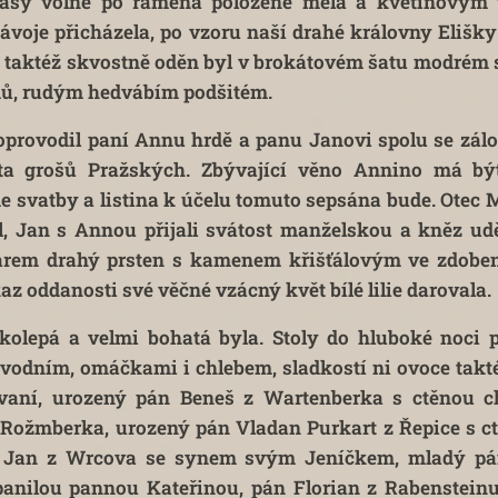
vlasy volně po ramena položené měla a květinovým
závoje přicházela, po vzoru naší drahé královny Elišk
k, taktéž skvostně oděn byl v brokátovém šatu modré
dů, rudým hedvábím podšitém.
rovodil paní Annu hrdě a panu Janovi spolu se zálo
ěsta grošů Pražských. Zbývající věno Annino má b
 svatby a listina k účelu tomuto sepsána bude. Otec 
l, Jan s Annou přijali svátost manželskou a kněz ud
arem drahý prsten s kamenem křišťálovým ve zdobené
z oddanosti své věčné vzácný květ bílé lilie darovala.
lkolepá a velmi bohatá byla. Stoly do hluboké noci 
 vodním, omáčkami i chlebem, sladkostí ni ovoce takt
vaní, urozený pán Beneš z Wartenberka s ctěnou c
z Rožmberka, urozený pán Vladan Purkart z Řepice s c
n Jan z Wrcova se synem svým Jeníčkem, mladý pá
anilou pannou Kateřinou, pán Florian z Rabensteinu