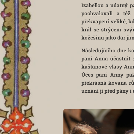
Izabellou a udatný p
pochvalovali a též
překvapení veliké, k
král se strýcem sv
kožešinu jako dar jim
Následujícího dne ko
paní Anna účastnit s
kaštanové vlasy Anni
Účes paní Anny pak
překrásná kovaná rů
uznání jí před pány i