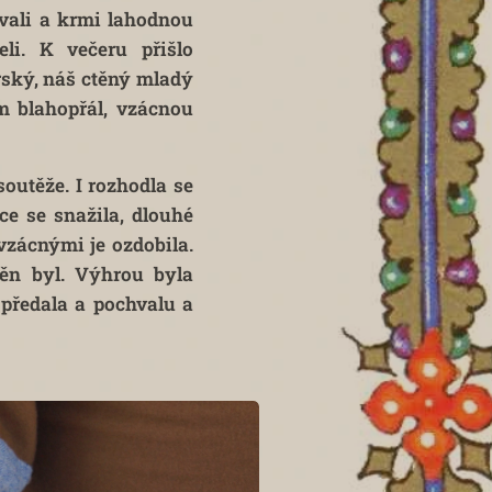
ovali a krmi lahodnou
li. K večeru přišlo
rský, náš ctěný mladý
 blahopřál, vzácnou
outěže. I rozhodla se
ce se snažila, dlouhé
vzácnými je ozdobila.
ěn byl. Výhrou byla
předala a pochvalu a