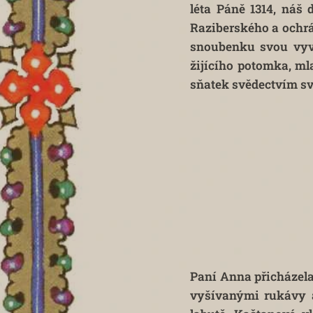
léta Páně 1314, náš 
Raziberského a ochrá
snoubenku svou vyvo
žijícího potomka, ml
sňatek svědectvím svý
Paní Anna přicházel
vyšívanými rukávy a